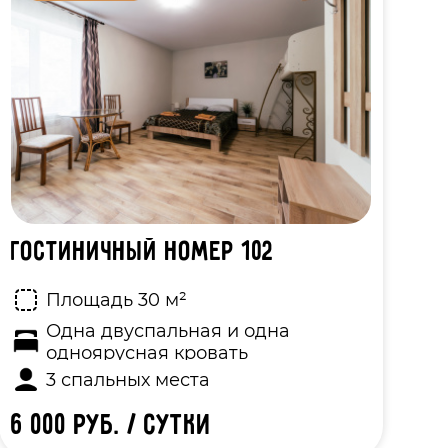
Гостиничный номер 102
Г
Площадь 30 м²
Одна двуспальная и одна
одноярусная кровать
3 спальных места
6 000 руб. / сутки
5 