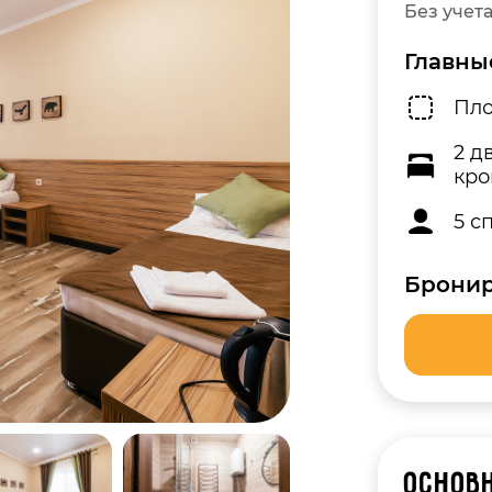
Без учет
Главны
Пло
2 д
кро
5 с
Бронир
Основн