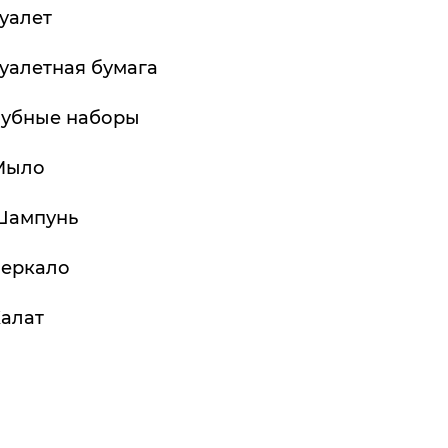
уалет
уалетная бумага
Зубные наборы
Мыло
Шампунь
Зеркало
алат