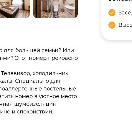
Засе
Высе
р для большей семьи? Или
ьями? Этот номер прекрасно
 Телевизор, холодильник,
окалы. Специально для
ипоаллергенные постельные
тить номер в уютное место
личная шумоизоляция
ине и спокойствии.