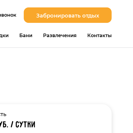
звонок
Забронировать отдых
дки
Бани
Развлечения
Контакты
ть
уб. / сутки